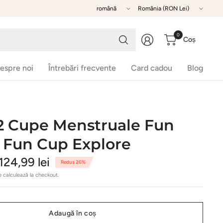
Actualizează
Actualizează
țară/regiune
țară/regiune
Caută
0
Coș
produsul
dorit
espre noi
Întrebări frecvente
Card cadou
Blog
 2 Cupe Menstruale Fun
 Fun Cup Explore
124,99 lei
Redus 26%
 calculează la checkout.
Adaugă în coș