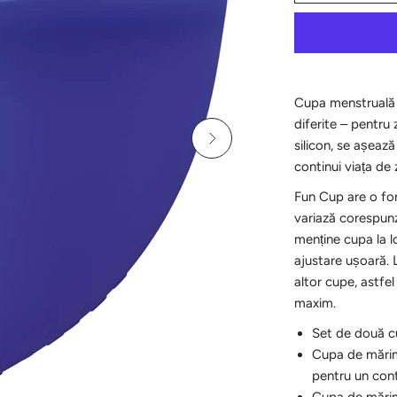
Cupa menstruală 
diferite – pentru 
silicon, se așează
continui viața de z
Fun Cup are o for
variază corespun
menține cupa la l
ajustare ușoară. L
altor cupe, astfe
maxim.
Set de două c
Cupa de mări
pentru un cont