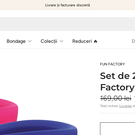
Livrare și facturare discretă
Bondage
Colecții
Reduceri 🔥
D
FUN FACTORY
Set de
Factory
169,00 lei
Taxe incluse.
Livrarea
se