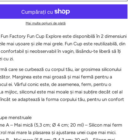
Mai multe opțiuni de plată
Fun Factory Fun Cup Explore este disponibilă în 2 dimensiuni
zile mai ușoare și zile mai grele. Fun Cup este reutilizabilă, din
 confortabil și neobservabil în vagin, lăsându-te liberă să îți
i cu zi.
mă care se curbează cu corpul tău, iar grosimea siliconului
zător. Marginea este mai groasă și mai fermă pentru a
ocul ei. Vârful conic este, de asemenea, ferm, pentru o
a mijloc, siliconul este mai moale și mai subțire decât cel al
l încât se adaptează la forma corpului tău, pentru un confort
upe menstruale
me A – Mai mică
(5,3 cm; Ø 4 cm; 20 ml) – Silicon mai ferm
rol mai mare la plasarea și ajustarea unei cupe mai mici.