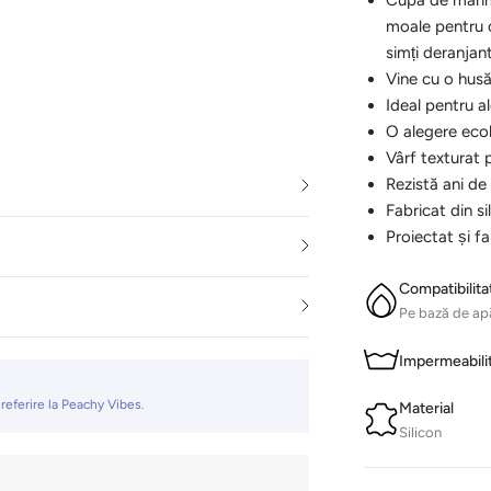
Cupa de mări
moale pentru o
simți deranjan
Vine cu o hus
Ideal pentru al
O alegere eco
Vârf texturat 
Rezistă ani de 
Fabricat din s
Proiectat și f
Compatibilita
Pe bază de ap
Impermeabili
 referire la Peachy Vibes.
Material
Silicon