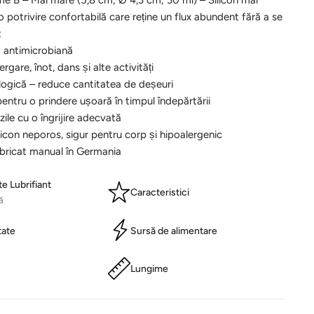
me B – Mai mare
(5,8 cm; Ø 4,3 cm; 30 ml) – Silicon mai
 potrivire confortabilă care reține un flux abundent fără a se
t
ă antimicrobiană
ergare, înot, dans și alte activități
logică – reduce cantitatea de deșeuri
pentru o prindere ușoară în timpul îndepărtării
zile cu o îngrijire adecvată
ilicon neporos, sigur pentru corp și hipoalergenic
abricat manual în Germania
te Lubrifiant
Caracteristici
ă
tate
Sursă de alimentare
Lungime