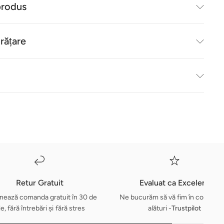
produs
urățare
Retur Gratuit
Evaluat ca Excelent
nează comanda gratuit în 30 de
Ne bucurăm să vă fim în continua
le, fără întrebări și fără stres
alături -
Trustpilot