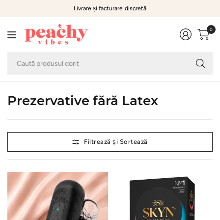
Livrare și facturare discretă
0
Ca
pr
do
Prezervative fără Latex
Filtrează și Sortează