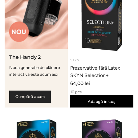
The Handy 2
SKYN
Noua generație de plăcere
Prezervative fără Latex
interactivă este acum aici
SKYN Selection+
64,00 lei
10 pcs
Cumpără acum
Adaugă în coș