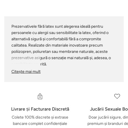
Prezervativele fără latex sunt alegerea ideală pentru
persoanele cu alergii sau sensibilitate la latex, oferind o
alternativă sigură și confortabilă fără a compromite
calitatea. Realizate din materiale inovatoare precum
poliizopren, poliuretan sau membrane naturale, aceste
prezervative asigură o senzație mai naturală și, adesea, o
sensibilitate sporită.
Citește mai mult
Mulți le aleg chiar dacă nu au alergii, pur și simplu pentru că
preferă textura sau nu suportă mirosul specific al latexului.
Deși adevăratele alergii la latex sunt rare, prezervativele
non-latex garantează că oricine se poate bucura de
intimitate în siguranță și fără griji. Pentru confort și plăcere
suplimentară, folosește-le împreună cu un lubrifiant de
Livrare și Facturare Discretă
Jucării Sexuale B
calitate.
Colete 100% discrete și extrase
Doar jucării sigure, di
bancare complet confidențiale
premium și branduri d