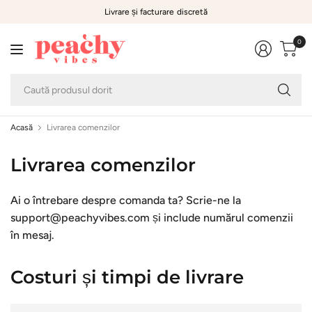
Livrare și facturare discretă
0
Ca
pr
do
Acasă
Livrarea comenzilor
Livrarea comenzilor
Ai o întrebare despre comanda ta? Scrie-ne la
support@peachyvibes.com și include numărul comenzii
în mesaj.
Costuri și timpi de livrare