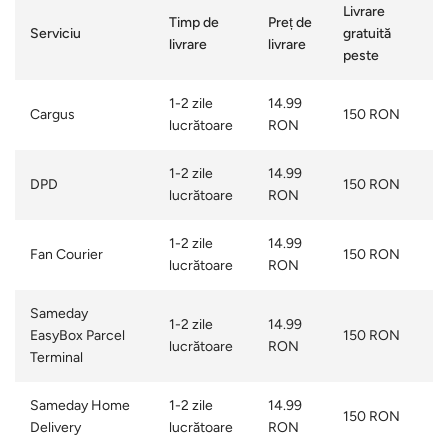
Livrare
Timp de
Preț de
Serviciu
gratuită
livrare
livrare
peste
1-2 zile
14.99
Cargus
150 RON
lucrătoare
RON
1-2 zile
14.99
DPD
150 RON
lucrătoare
RON
1-2 zile
14.99
Fan Courier
150 RON
lucrătoare
RON
Sameday
1-2 zile
14.99
EasyBox Parcel
150 RON
lucrătoare
RON
Terminal
Sameday Home
1-2 zile
14.99
150 RON
Delivery
lucrătoare
RON