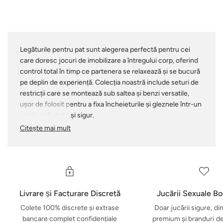
Legăturile pentru pat sunt alegerea perfectă pentru cei
care doresc jocuri de imobilizare a întregului corp, oferind
control total în timp ce partenera se relaxează și se bucură
pe deplin de experiență. Colecția noastră include seturi de
restricții care se montează sub saltea și benzi versatile,
ușor de folosit pentru a fixa încheieturile și gleznele într-un
mod confortabil și sigur.
Citește mai mult
Aceste legături îți permit să explorezi jocuri senzoriale, de
tachinare și plăcerea intensificată care vine atunci când
partenerul rămâne delicat imobilizat. Pentru o schimbare
de ritm, lasă-ți partenerul să preia controlul și să te lege -
descoperind senzațiile provocatoare ale supunerii și
dominației. Legăturile pentru pat deschid ușa către
Livrare și Facturare Discretă
Jucării Sexuale B
dinamici incitante de putere și aventuri intime memorabile.
Colete 100% discrete și extrase
Doar jucării sigure, di
bancare complet confidențiale
premium și branduri d