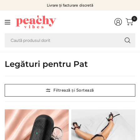
Livrare și facturare discretă
0
Ca
pr
do
Legături pentru Pat
Filtrează și Sortează