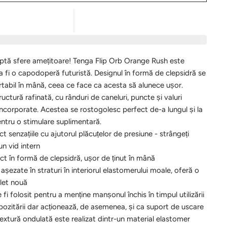
aptă sfere amețitoare! Tenga Flip Orb Orange Rush este
a fi o capodoperă futuristă. Designul în formă de clepsidră se
tabil în mână, ceea ce face ca acesta să alunece ușor.
tructură rafinată, cu rânduri de caneluri, puncte și valuri
 încorporate. Acestea se rostogolesc perfect de-a lungul și la
entru o stimulare suplimentară.
ct senzațiile cu ajutorul plăcuțelor de presiune - strângeți
un vid intern
 în formă de clepsidră, ușor de ținut în mână
așezate în straturi în interiorul elastomerului moale, oferă o
let nouă
i folosit pentru a menține manșonul închis în timpul utilizării
epozitării dar acționează, de asemenea, și ca suport de uscare
xtură ondulată este realizat dintr-un material elastomer