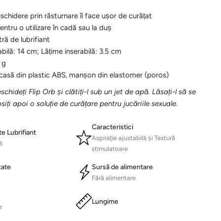
schidere prin răsturnare îl face ușor de curățat
ntru o utilizare în cadă sau la duș
ră de lubrifiant
bilă: 14 cm; Lățime inserabilă: 3.5 cm
 g
casă din plastic ABS, manșon din elastomer (poros)
schideți Flip Orb și clătiți-l sub un jet de apă. Lăsați-l să se
siți apoi o soluție de curățare pentru jucăriile sexuale.
Caracteristici
te Lubrifiant
Aspirație ajustabilă și Textură
ă
stimulatoare
tate
Sursă de alimentare
Fără alimentare
Lungime
r