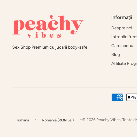
Informații
Despre noi
Întrebări fre
Card cadou
Sex Shop Premium cu jucării body-safe
Blog
Affiliate Pro
Actualizează
Actualizează
© 2026 Peachy Vibes, Toate dre
țară/regiune
țară/regiune