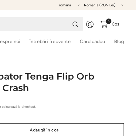
Actualizează
Actualizează
țară/regiune
țară/regiune
Caută
0
Coș
produsul
dorit
espre noi
Întrebări frecvente
Card cadou
Blog
ator Tenga Flip Orb
 Crash
 calculează la checkout.
Adaugă în coș