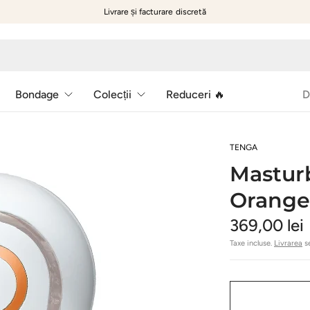
Livrare și facturare discretă
Bondage
Colecții
Reduceri 🔥
D
TENGA
Masturb
Orange
369,00 lei
Taxe incluse.
Livrarea
se