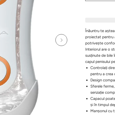
Înăuntru te aște
proiectat pentru 
potrivește confor
Interiorul are o s
susținute de bile
capul penisului p
Controlați dire
pentru a crea 
Design compact
Sferele ferme, 
senzație comp
Capacul poate f
și în timpul d
Manșonul cu te