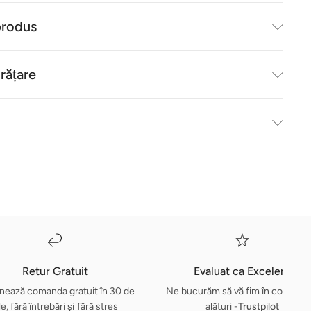
produs
urățare
Retur Gratuit
Evaluat ca Excelent
nează comanda gratuit în 30 de
Ne bucurăm să vă fim în continua
le, fără întrebări și fără stres
alături -
Trustpilot