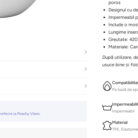
poros
Designul cu de
Impermeabil pe
Include o most
Lungime insera
Greutate: 420
Materiale: Car
După utilizare, de
usuce bine și folo
Compatibilita
Pe bază de ap
Impermeabili
Impermeabil
 referire la Peachy Vibes.
Material
TPE, Elastome