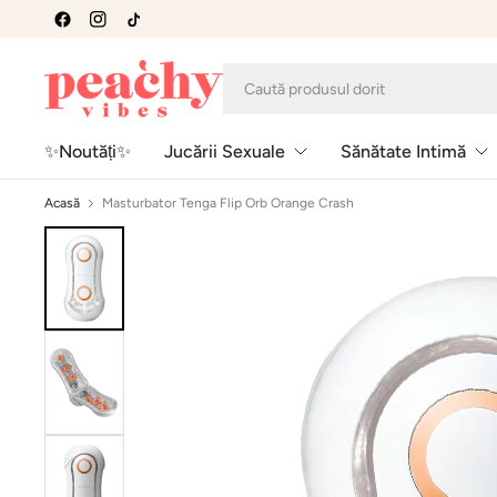
✨Noutăți✨
Jucării Sexuale
Sănătate Intimă
Acasă
Masturbator Tenga Flip Orb Orange Crash