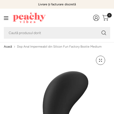
Livrare și facturare discretă
0
Ca
pr
do
Acasă
Dop Anal Impermeabil din Silicon Fun Factory Bootie Medium