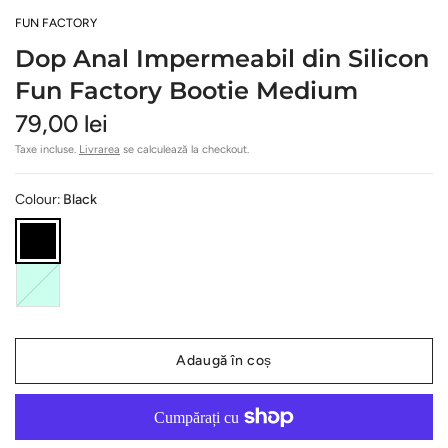
FUN FACTORY
Dop Anal Impermeabil din Silicon
Fun Factory Bootie Medium
79,00 lei
Taxe incluse.
Livrarea
se calculează la checkout.
Colour:
Black
A
q
u
a
m
a
Adaugă în coș
r
i
n
e