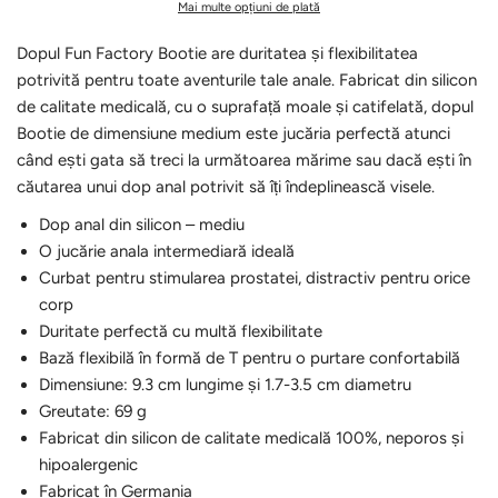
Mai multe opțiuni de plată
Dopul Fun Factory Bootie are duritatea și flexibilitatea
potrivită pentru toate aventurile tale anale. Fabricat din silicon
de calitate medicală, cu o suprafață moale și catifelată, dopul
Bootie de dimensiune medium este jucăria perfectă atunci
când ești gata să treci la următoarea mărime sau dacă ești în
căutarea unui dop anal potrivit să îți îndeplinească visele.
Dop anal din silicon – mediu
O jucărie anala intermediară ideală
Curbat pentru stimularea prostatei, distractiv pentru orice
corp
Duritate perfectă cu multă flexibilitate
Bază flexibilă în formă de T pentru o purtare confortabilă
Dimensiune: 9.3 cm lungime și 1.7-3.5 cm diametru
Greutate: 69 g
Fabricat din silicon de calitate medicală 100%, neporos și
hipoalergenic
Fabricat în Germania