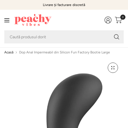
Livrare și facturare discretă
0
Ca
pr
do
Acasă
Dop Anal Impermeabil din Silicon Fun Factory Bootie Large