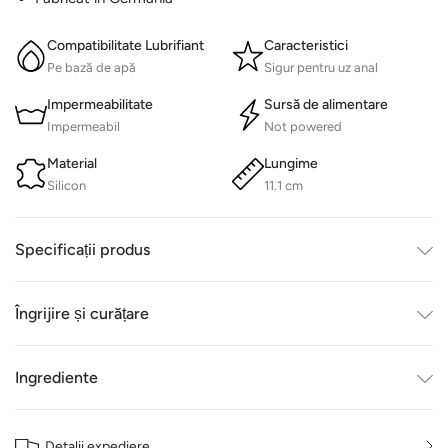
Compatibilitate Lubrifiant
Caracteristici
Pe bază de apă
Sigur pentru uz anal
Impermeabilitate
Sursă de alimentare
Impermeabil
Not powered
Material
Lungime
Silicon
11.1 cm
Specificații produs
Îngrijire și curățare
Ingrediente
Detalii expediere